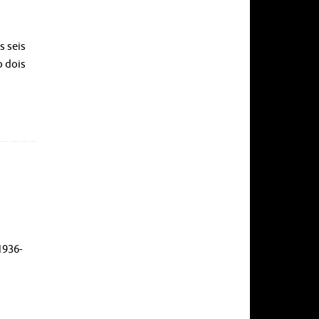
s seis
o dois
1936-