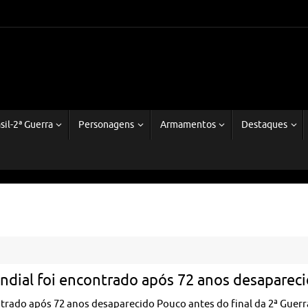
sil-2ª Guerra
Personagens
Armamentos
Destaques
ndial foi encontrado após 72 anos desaparec
ntrado após 72 anos desaparecido Pouco antes do final da 2ª Guerr