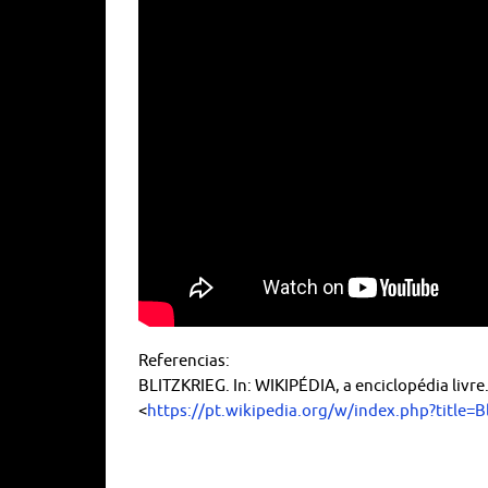
Referencias:
BLITZKRIEG. In: WIKIPÉDIA, a enciclopédia livre
<
https://pt.wikipedia.org/w/index.php?title=