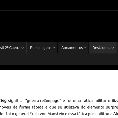
sil-2ª Guerra
Personagens
Armamentos
Destaques
krieg
significa “guerra-relâmpago” e foi uma tática militar utili
móveis de forma rápida e que se utilizava do elemento surpre
dor foi o general Erich von Manstein e essa tática possibilitou a 