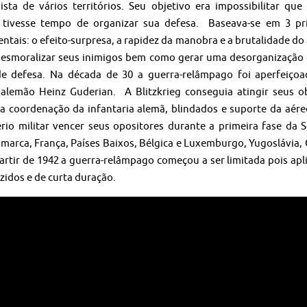
ista de vários territórios. Seu objetivo era impossibilitar que
 tivesse tempo de organizar sua defesa. Baseava-se em 3 pri
tais: o efeito-surpresa, a rapidez da manobra e a brutalidade do
desmoralizar seus inimigos bem como gerar uma desorganização 
de defesa. Na década de 30 a guerra-relâmpago foi aperfeiçoa
 alemão Heinz Guderian. A Blitzkrieg conseguia atingir seus ob
 coordenação da infantaria alemã, blindados e suporte da aére
rio militar vencer seus opositores durante a primeira fase da 
marca, França, Países Baixos, Bélgica e Luxemburgo, Yugoslávia, 
partir de 1942 a guerra-relâmpago começou a ser limitada pois apl
idos e de curta duração.