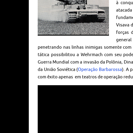
à conqu
atacada
fundamen
Visava 
forças 
general
penetrando nas linhas inimigas somente com a
tática possibilitou a Wehrmach com seu pode
Guerra Mundial com a invasão da Polônia, Dina
da União Soviética (
Operação Barbarossa
). A 
com êxito apenas em teatros de operação reduz