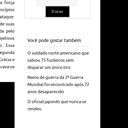
 a força
ncípios
 ataque.
de suas
da pelo
jetivos
Você pode gostar também
o . Essa
Segunda
O soldado norte americano que
Grécia e
salvou 75 fuzileiros sem
icava-se
disparar um único tiro
Navio de guerra da 2ª Guerra
Mundial foi encontrado após 72
anos desaparecido
O oficial japonês que nunca se
rendeu