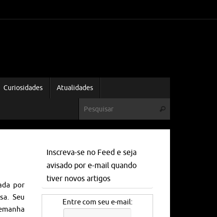
Curiosidades
Atualidades
Inscreva-se no Feed e seja
avisado por e-mail quando
tiver novos artigos
zada por
sa. Seu
Entre com seu e-mail:
Alemanha